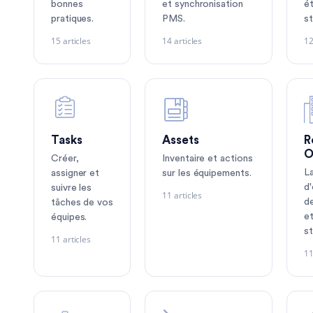
bonnes
et synchronisation
é
pratiques.
PMS.
st
15 articles
14 articles
12
Tasks
Assets
R
O
Créer,
Inventaire et actions
L
assigner et
sur les équipements.
d
suivre les
11 articles
d
tâches de vos
et
équipes.
st
11 articles
11