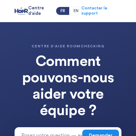
Centre
Contacter le
FR
EN
d'aide
support
CENTRE D'AIDE ROOMCHECKING
Comment
pouvons-nous
aider votre
équipe ?
Demander