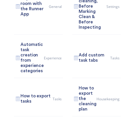
cleaning,
room with
General
Settings
Before
the Runner
Marking
App
Clean &
Before
Inspecting
Automatic
task
creation
Add custom
Experience
Tasks
from
task tabs
experience
categories
How to
export
How to export
Tasks
Housekeeping
the
tasks
cleaning
plan