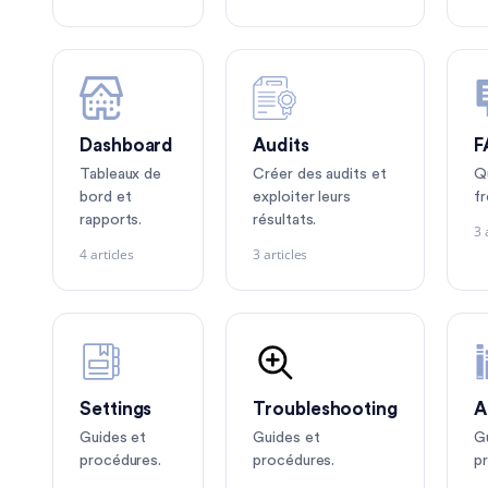
Dashboard
Audits
F
Tableaux de
Créer des audits et
Q
bord et
exploiter leurs
f
rapports.
résultats.
3 
4 articles
3 articles
Settings
Troubleshooting
A
Guides et
Guides et
G
procédures.
procédures.
p