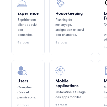
Experience
Housekeeping
L
F
Expériences
Planning de
O
client et suivi
nettoyage,
:
des
assignation et suivi
e
demandes.
des chambres.
et
9 articles
8 articles
8 
Users
Mobile
M
applications
Comptes,
G
Installation et usage
rôles et
fa
des apps mobiles.
permissions.
mi
6 articles
8 articles
4 