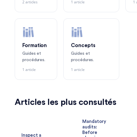
2 articles
1 article
1 
Formation
Concepts
Guides et
Guides et
procédures.
procédures.
1 article
1 article
Articles les plus consultés
Mandatory
audits:
Before
Inspect a