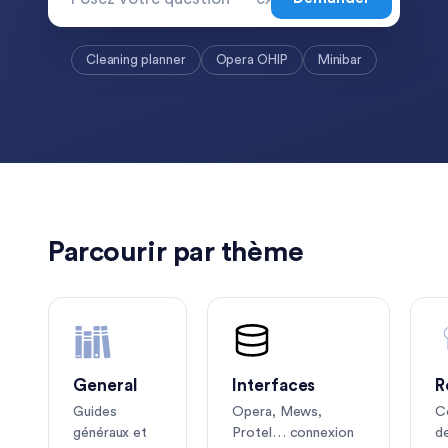
Cleaning planner
Opera OHIP
Minibar
Parcourir par thème
General
Interfaces
R
Guides
Opera, Mews,
C
généraux et
Protel… connexion
d