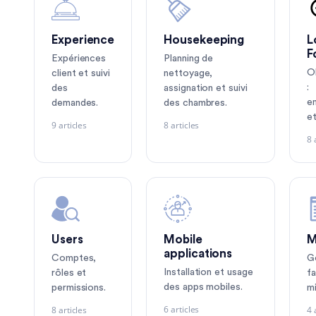
Experience
Housekeeping
L
F
Expériences
Planning de
O
client et suivi
nettoyage,
:
des
assignation et suivi
e
demandes.
des chambres.
et
9 articles
8 articles
8 
Users
Mobile
M
applications
Comptes,
G
Installation et usage
rôles et
fa
des apps mobiles.
permissions.
mi
6 articles
8 articles
4 