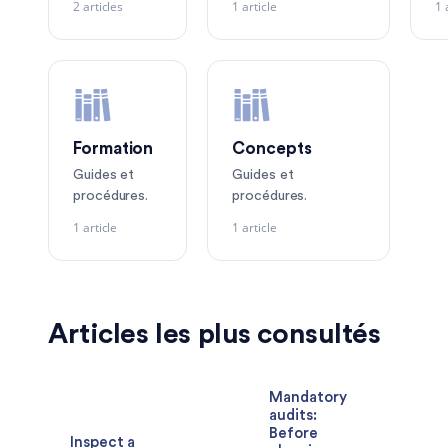
2 articles
1 article
1 
Formation
Concepts
Guides et
Guides et
procédures.
procédures.
1 article
1 article
Articles les plus consultés
Mandatory
audits:
Before
Inspect a