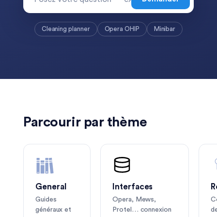
Cleaning planner
Opera OHIP
Minibar
Parcourir par thème
General
Interfaces
R
Guides
Opera, Mews,
C
généraux et
Protel… connexion
d