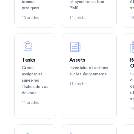
bonnes
et synchronisation
é
pratiques.
PMS.
st
15 articles
14 articles
12
Tasks
Assets
R
O
Créer,
Inventaire et actions
L
assigner et
sur les équipements.
d
suivre les
11 articles
d
tâches de vos
et
équipes.
st
11 articles
11