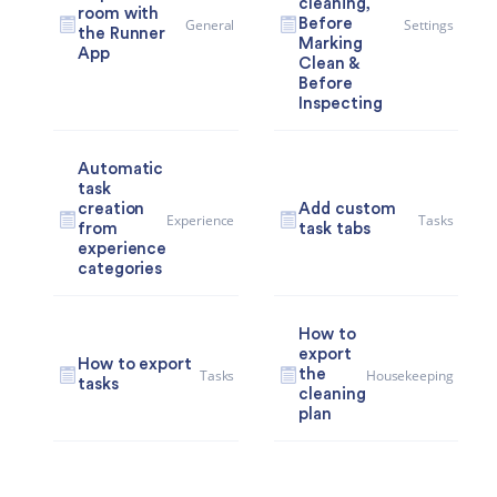
cleaning,
room with
General
Settings
Before
the Runner
Marking
App
Clean &
Before
Inspecting
Automatic
task
creation
Add custom
Experience
Tasks
from
task tabs
experience
categories
How to
export
How to export
Tasks
Housekeeping
the
tasks
cleaning
plan