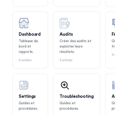
Dashboard
Audits
F
Tableaux de
Créer des audits et
Q
bord et
exploiter leurs
f
rapports.
résultats.
3 
4 articles
3 articles
Settings
Troubleshooting
A
Guides et
Guides et
G
procédures.
procédures.
p