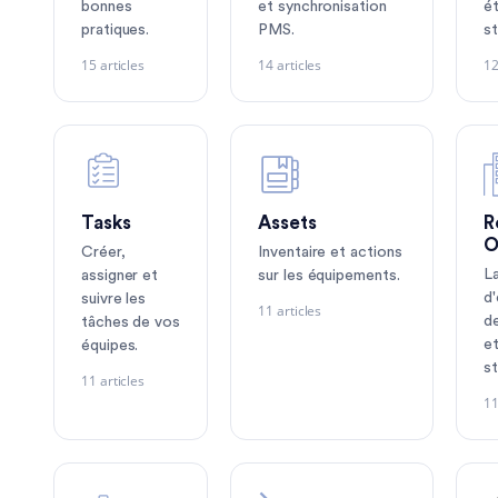
bonnes
et synchronisation
é
pratiques.
PMS.
st
15 articles
14 articles
12
Tasks
Assets
R
O
Créer,
Inventaire et actions
L
assigner et
sur les équipements.
d
suivre les
11 articles
d
tâches de vos
et
équipes.
st
11 articles
11