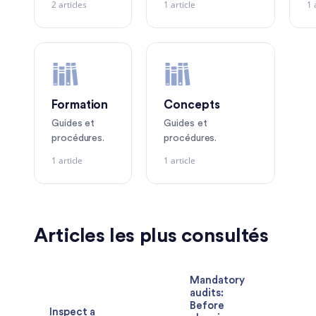
2 articles
1 article
1 
Formation
Concepts
Guides et
Guides et
procédures.
procédures.
1 article
1 article
Articles les plus consultés
Mandatory
audits:
Before
Inspect a