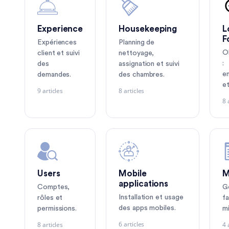
Experience
Housekeeping
L
F
Expériences
Planning de
O
client et suivi
nettoyage,
:
des
assignation et suivi
e
demandes.
des chambres.
et
9 articles
8 articles
8 
Users
Mobile
M
applications
Comptes,
G
Installation et usage
rôles et
fa
des apps mobiles.
permissions.
mi
6 articles
8 articles
4 