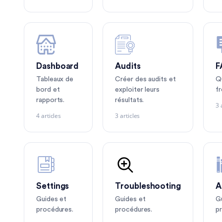
Dashboard
Audits
F
Tableaux de
Créer des audits et
Q
bord et
exploiter leurs
f
rapports.
résultats.
3 
4 articles
3 articles
Settings
Troubleshooting
A
Guides et
Guides et
G
procédures.
procédures.
p