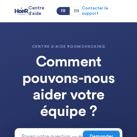
Centre
Contacter le
FR
EN
d'aide
support
CENTRE D'AIDE ROOMCHECKING
Comment
pouvons-nous
aider votre
équipe ?
Demander