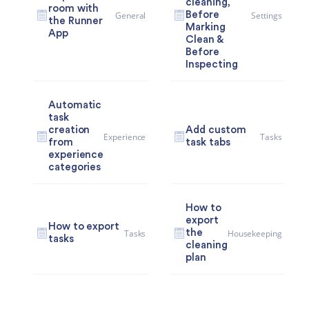
cleaning,
room with
General
Settings
Before
the Runner
Marking
App
Clean &
Before
Inspecting
Automatic
task
creation
Add custom
Experience
Tasks
from
task tabs
experience
categories
How to
export
How to export
Tasks
Housekeeping
the
tasks
cleaning
plan