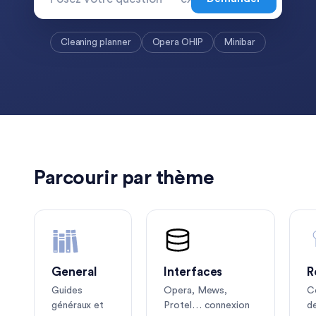
Cleaning planner
Opera OHIP
Minibar
Parcourir par thème
General
Interfaces
R
Guides
Opera, Mews,
C
généraux et
Protel… connexion
d